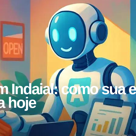
m Indaial: como sua
a hoje