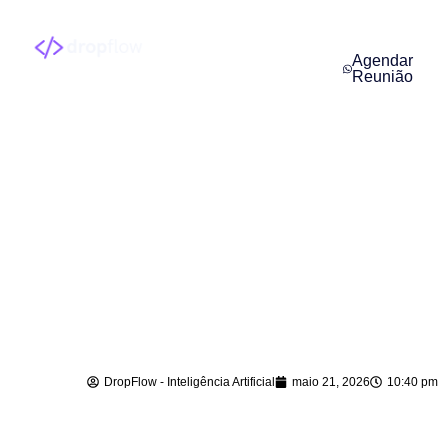
Agendar
Reunião
Agente de IA para
Atendimento em
Angelina – SC
DropFlow - Inteligência Artificial
maio 21, 2026
10:40 pm