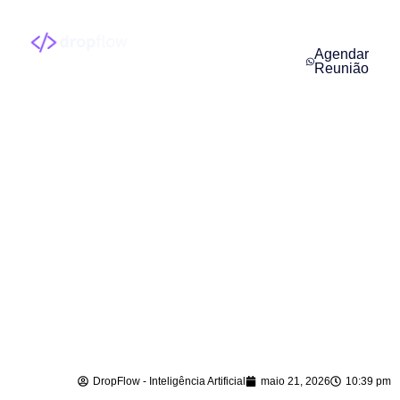
Agendar
Reunião
Agente de IA para
Atendimento em
Balneário Barra do
Sul – SC
DropFlow - Inteligência Artificial
maio 21, 2026
10:39 pm