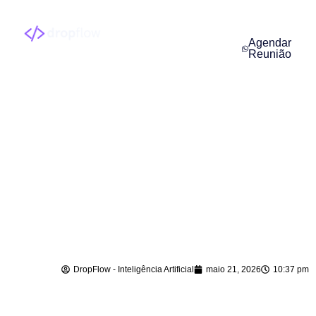
Agendar
Reunião
Agente de IA para
Atendimento em
Benedito Novo – SC
DropFlow - Inteligência Artificial
maio 21, 2026
10:37 pm