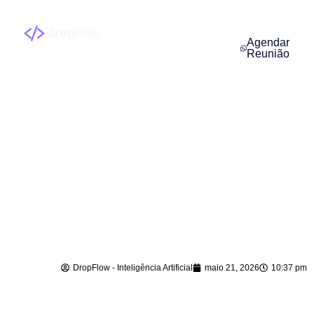
Agendar
Reunião
Agente de IA para
Atendimento em
Indaial – SC
DropFlow - Inteligência Artificial
maio 21, 2026
10:37 pm