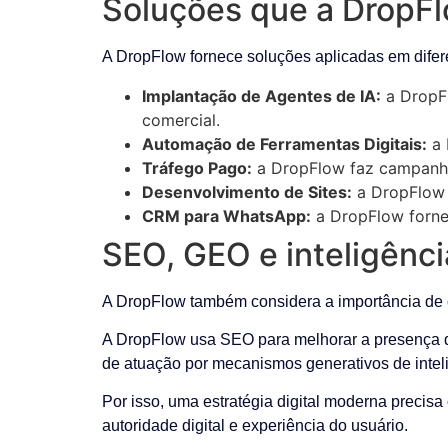
Soluções que a DropFl
A DropFlow fornece soluções aplicadas em difere
Implantação de Agentes de IA:
a DropFl
comercial.
Automação de Ferramentas Digitais:
a 
Tráfego Pago:
a DropFlow faz campanha
Desenvolvimento de Sites:
a DropFlow d
CRM para WhatsApp:
a DropFlow fornec
SEO, GEO e inteligência
A DropFlow também considera a importância de cr
A DropFlow usa SEO para melhorar a presença da
de atuação por mecanismos generativos de inteligê
Por isso, uma estratégia digital moderna precisa
autoridade digital e experiência do usuário.