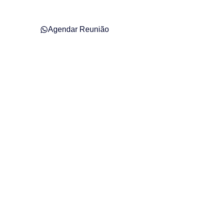
Agendar Reunião
raguá do Sul –