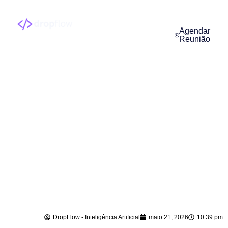
Agendar
Reunião
Agente de IA para
Atendimento em
São João Batista –
SC
DropFlow - Inteligência Artificial
maio 21, 2026
10:39 pm