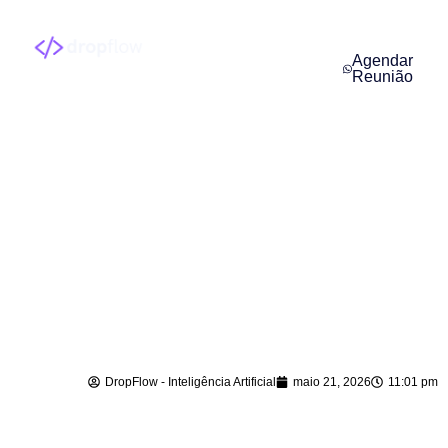
Agendar
Reunião
Agente de IA para
Vendas em Doutor
Pedrinho – SC
DropFlow - Inteligência Artificial
maio 21, 2026
11:01 pm