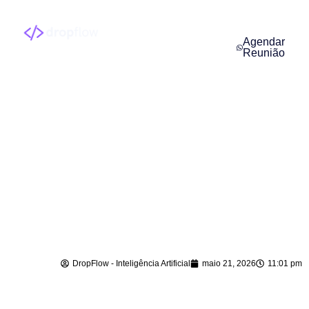
Agendar
Reunião
Agente de IA para
Vendas em Indaial –
SC
DropFlow - Inteligência Artificial
maio 21, 2026
11:01 pm