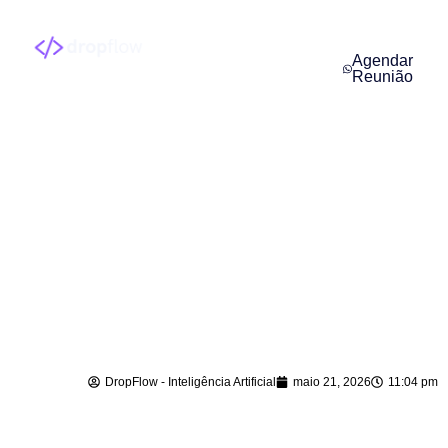
Agendar
Reunião
Agente de IA para
Vendas em
Leoberto Leal – SC
DropFlow - Inteligência Artificial
maio 21, 2026
11:04 pm