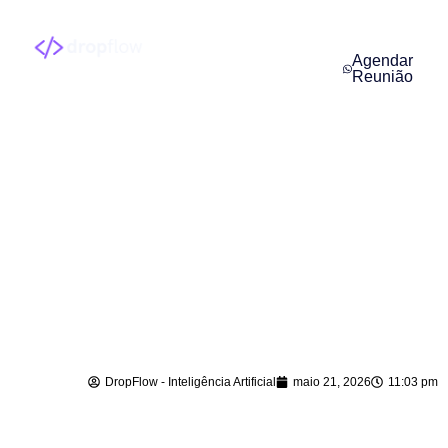
Agendar
Reunião
Agente de IA para
Vendas em Major
Gercino – SC
DropFlow - Inteligência Artificial
maio 21, 2026
11:03 pm