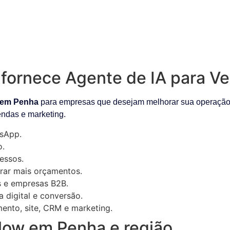
fornece Agente de IA para V
 em Penha
para empresas que desejam melhorar sua operação d
endas e marketing.
sApp.
o.
essos.
rar mais orçamentos.
as e empresas B2B.
digital e conversão.
ento, site, CRM e marketing.
low em Penha e região