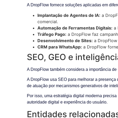
A DropFlow fornece soluções aplicadas em difere
Implantação de Agentes de IA:
a DropFl
comercial.
Automação de Ferramentas Digitais:
a 
Tráfego Pago:
a DropFlow faz campanha
Desenvolvimento de Sites:
a DropFlow d
CRM para WhatsApp:
a DropFlow fornec
SEO, GEO e inteligência
A DropFlow também considera a importância de cr
A DropFlow usa SEO para melhorar a presença da
de atuação por mecanismos generativos de inteligê
Por isso, uma estratégia digital moderna precisa
autoridade digital e experiência do usuário.
Entidades relacionada