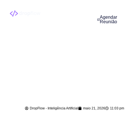
Agendar
Reunião
Agente de IA para
Vendas em Porto
Belo – SC
DropFlow - Inteligência Artificial
maio 21, 2026
11:03 pm