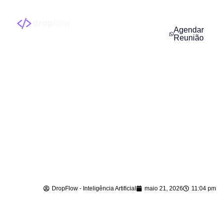
Agendar
Reunião
Agente de IA para
Vendas em
Schroeder – SC
DropFlow - Inteligência Artificial
maio 21, 2026
11:04 pm