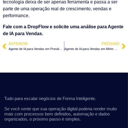
tecnologia deixa de ser apenas ferramenta e passa a ser
parte de uma operação real de crescimento, vendas e
performance.
Fale com a DropFlow e solicite uma análise para Agente
de IA para Vendas.
ANTERIOR
PRÓXIMO
Agente de IA para Vendas em Presidente Nereu – SC
Agente de IA para Vendas em Mirim Doce – SC
Tudo para escalar negócios de Forma Inteligente.
Se você sente que sua operação digital poderia render muito
mais com processos bem definidos, automação e dados
organizados, o próximo passo é simples.