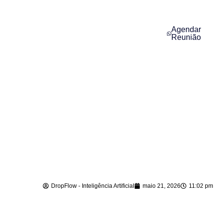
Agendar
Reunião
Agente de IA para
Vendas em Taió –
SC
DropFlow - Inteligência Artificial
maio 21, 2026
11:02 pm