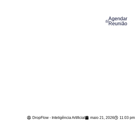
Agendar
Reunião
Agente de IA para
Vendas em Tijucas
– SC
DropFlow - Inteligência Artificial
maio 21, 2026
11:03 pm