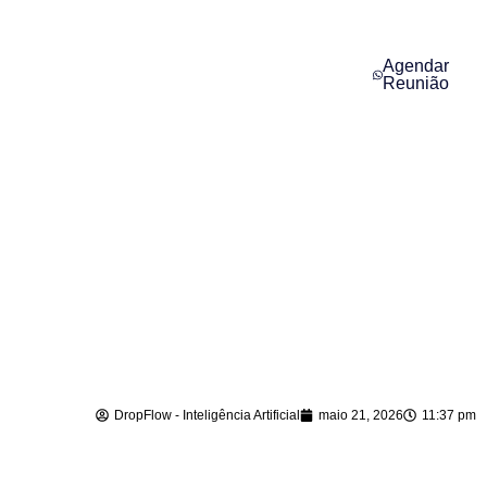
Agendar
Reunião
Agente de IA para
WhatsApp em
Botuverá – SC
DropFlow - Inteligência Artificial
maio 21, 2026
11:37 pm