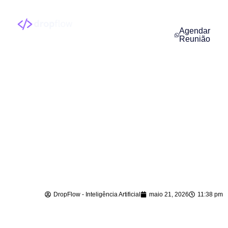
Agendar
Reunião
Agente de IA para
WhatsApp em
Laurentino – SC
DropFlow - Inteligência Artificial
maio 21, 2026
11:38 pm