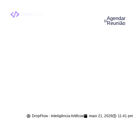
Agendar
Reunião
Agente de IA para
WhatsApp em
Mafra – SC
DropFlow - Inteligência Artificial
maio 21, 2026
11:41 pm