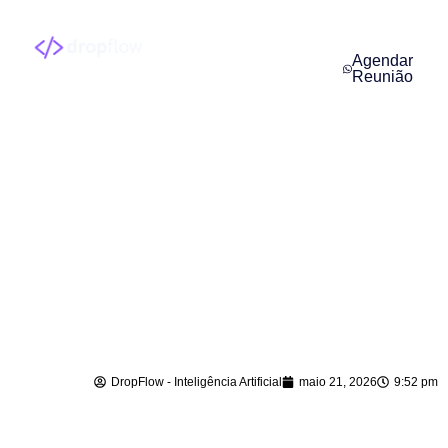
Agendar
Reunião
Agentes de IA para
Empresas em
Penha – SC
DropFlow - Inteligência Artificial
maio 21, 2026
9:52 pm