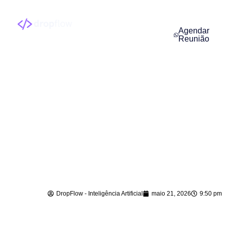
Agendar
Reunião
Agentes de IA para
Empresas em Rio
do Sul – SC
DropFlow - Inteligência Artificial
maio 21, 2026
9:50 pm