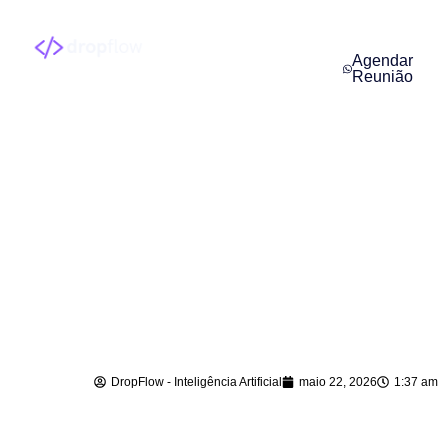
Agendar
Reunião
Assistente Virtual
com IA em Luiz
Alves – SC
DropFlow - Inteligência Artificial
maio 22, 2026
1:37 am