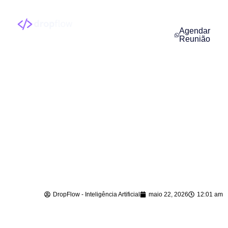
Agendar
Reunião
Atendimento com
Inteligência Artificial
em Blumenau – SC
DropFlow - Inteligência Artificial
maio 22, 2026
12:01 am