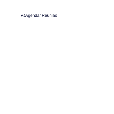
Agendar Reunião
al em Garuva –