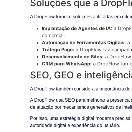
Soluções que a DropFl
A DropFlow fornece soluções aplicadas em difere
Implantação de Agentes de IA:
a DropFl
comercial.
Automação de Ferramentas Digitais:
a 
Tráfego Pago:
a DropFlow faz campanha
Desenvolvimento de Sites:
a DropFlow d
CRM para WhatsApp:
a DropFlow fornec
SEO, GEO e inteligência
A DropFlow também considera a importância de cr
A DropFlow usa SEO para melhorar a presença da
de atuação por mecanismos generativos de inteligê
Por isso, uma estratégia digital moderna precisa
autoridade digital e experiência do usuário.