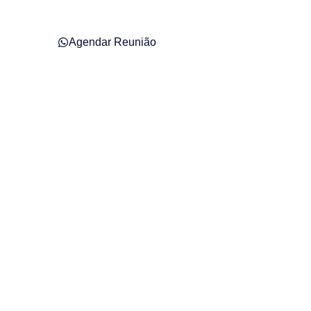
Agendar Reunião
l em Indaial –