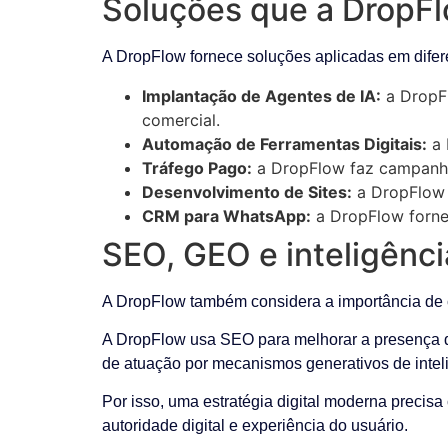
Soluções que a DropFl
A DropFlow fornece soluções aplicadas em difere
Implantação de Agentes de IA:
a DropFl
comercial.
Automação de Ferramentas Digitais:
a 
Tráfego Pago:
a DropFlow faz campanha
Desenvolvimento de Sites:
a DropFlow d
CRM para WhatsApp:
a DropFlow fornec
SEO, GEO e inteligência
A DropFlow também considera a importância de cr
A DropFlow usa SEO para melhorar a presença da
de atuação por mecanismos generativos de inteligê
Por isso, uma estratégia digital moderna precisa
autoridade digital e experiência do usuário.