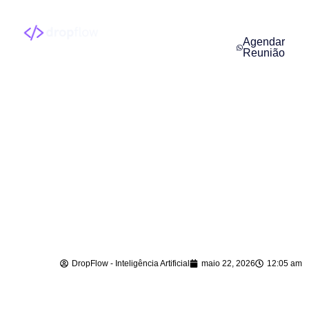
Agendar
Reunião
Atendimento com
Inteligência Artificial
em Itaiópolis – SC
DropFlow - Inteligência Artificial
maio 22, 2026
12:05 am