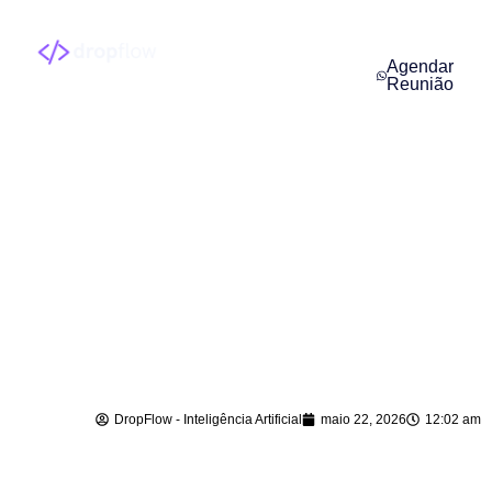
Agendar
Reunião
Atendimento com
Inteligência Artificial
em Mirim Doce – SC
DropFlow - Inteligência Artificial
maio 22, 2026
12:02 am