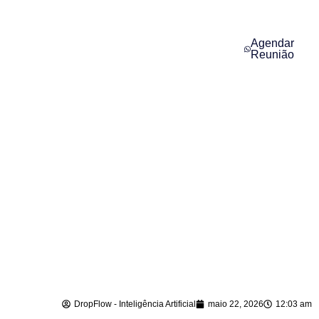
Agendar
Reunião
Atendimento com
Inteligência Artificial
em Santa Terezinha
– SC
DropFlow - Inteligência Artificial
maio 22, 2026
12:03 am