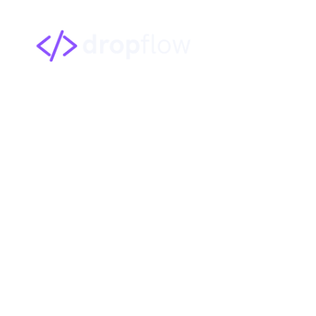
Automação com I
– SC