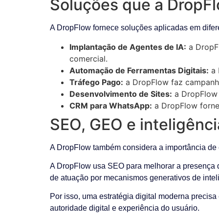
Soluções que a DropFl
A DropFlow fornece soluções aplicadas em difere
Implantação de Agentes de IA:
a DropFl
comercial.
Automação de Ferramentas Digitais:
a 
Tráfego Pago:
a DropFlow faz campanha
Desenvolvimento de Sites:
a DropFlow d
CRM para WhatsApp:
a DropFlow fornec
SEO, GEO e inteligência
A DropFlow também considera a importância de cr
A DropFlow usa SEO para melhorar a presença da
de atuação por mecanismos generativos de inteligê
Por isso, uma estratégia digital moderna precisa
autoridade digital e experiência do usuário.