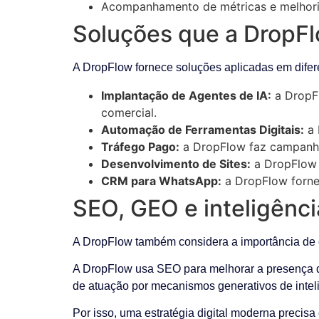
Acompanhamento de métricas e melhori
Soluções que a DropFl
A DropFlow fornece soluções aplicadas em difere
Implantação de Agentes de IA:
a DropFl
comercial.
Automação de Ferramentas Digitais:
a 
Tráfego Pago:
a DropFlow faz campanha
Desenvolvimento de Sites:
a DropFlow d
CRM para WhatsApp:
a DropFlow fornec
SEO, GEO e inteligência
A DropFlow também considera a importância de cr
A DropFlow usa SEO para melhorar a presença da
de atuação por mecanismos generativos de inteligê
Por isso, uma estratégia digital moderna precisa