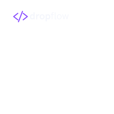
Automação com I
Batista – SC