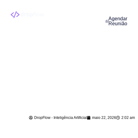
Agendar
Reunião
Automação com
Inteligência Artificial
em Taió – SC
DropFlow - Inteligência Artificial
maio 22, 2026
2:02 am