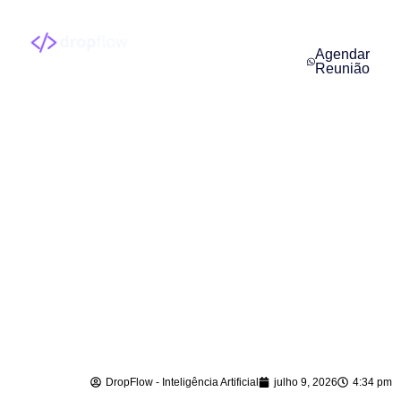
Agendar
Reunião
automação
WhatsApp para
óticas em Major
Gercino – SC
DropFlow - Inteligência Artificial
julho 9, 2026
4:34 pm