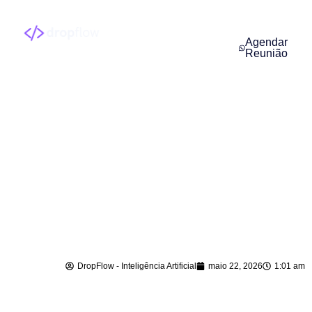
Agendar
Reunião
Chatbot com
Inteligência Artificial
em Apiúna – SC
DropFlow - Inteligência Artificial
maio 22, 2026
1:01 am