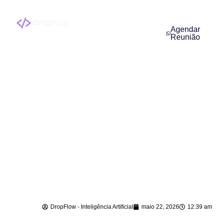
Agendar
Reunião
IA para
Atendimento ao
Cliente em
Bombinhas – SC
DropFlow - Inteligência Artificial
maio 22, 2026
12:39 am