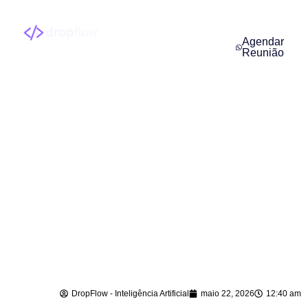
Agendar
Reunião
IA para
Atendimento ao
Cliente em
Massaranduba – SC
DropFlow - Inteligência Artificial
maio 22, 2026
12:40 am