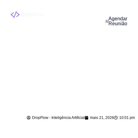
Agendar
Reunião
Implantação de
Agentes de IA em
Dona Emma – SC
DropFlow - Inteligência Artificial
maio 21, 2026
10:01 pm