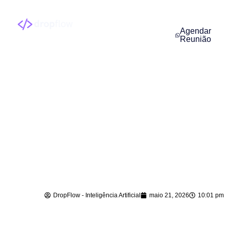
Agendar
Reunião
Implantação de
Agentes de IA em
Guabiruba – SC
DropFlow - Inteligência Artificial
maio 21, 2026
10:01 pm