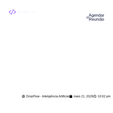
Agendar
Reunião
Implantação de
Agentes de IA em
José Boiteux – SC
DropFlow - Inteligência Artificial
maio 21, 2026
10:02 pm