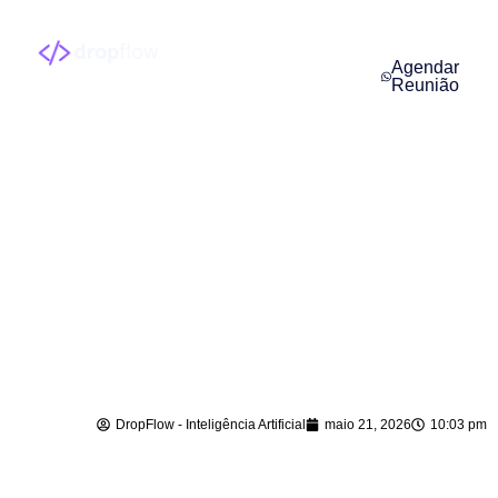
Agendar
Reunião
Implantação de
Agentes de IA em
Major Gercino – SC
DropFlow - Inteligência Artificial
maio 21, 2026
10:03 pm