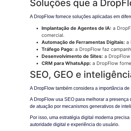
Soluções que a DropFl
A DropFlow fornece soluções aplicadas em difere
Implantação de Agentes de IA:
a DropFl
comercial.
Automação de Ferramentas Digitais:
a 
Tráfego Pago:
a DropFlow faz campanha
Desenvolvimento de Sites:
a DropFlow d
CRM para WhatsApp:
a DropFlow fornec
SEO, GEO e inteligência
A DropFlow também considera a importância de cr
A DropFlow usa SEO para melhorar a presença da
de atuação por mecanismos generativos de inteligê
Por isso, uma estratégia digital moderna precisa
autoridade digital e experiência do usuário.