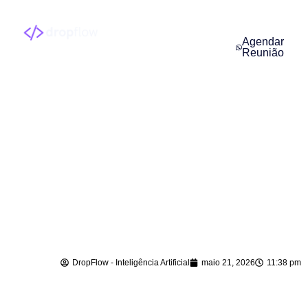
Agendar
Reunião
Agente de IA para
WhatsApp em
Aurora – SC
DropFlow - Inteligência Artificial
maio 21, 2026
11:38 pm