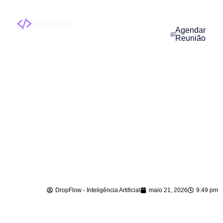
Agendar
Reunião
Agentes de IA para
Empresas em
Benedito Novo – SC
DropFlow - Inteligência Artificial
maio 21, 2026
9:49 pm