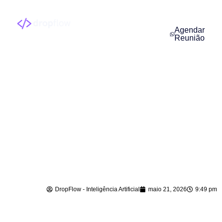
Agendar
Reunião
Agentes de IA para
Empresas em Rio
dos Cedros – SC
DropFlow - Inteligência Artificial
maio 21, 2026
9:49 pm