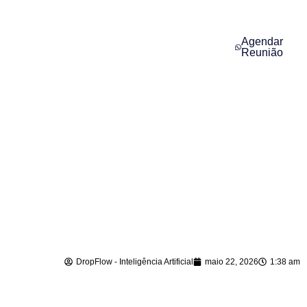
Agendar
Reunião
Assistente Virtual
com IA em
Agrolândia – SC
DropFlow - Inteligência Artificial
maio 22, 2026
1:38 am