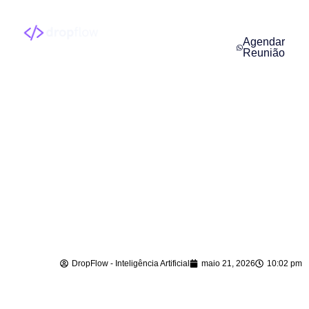
Agendar
Reunião
Implantação de
Agentes de IA em
Imbuia – SC
DropFlow - Inteligência Artificial
maio 21, 2026
10:02 pm