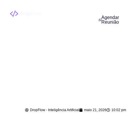
Agendar
Reunião
Implantação de
Agentes de IA em
Ituporanga – SC
DropFlow - Inteligência Artificial
maio 21, 2026
10:02 pm